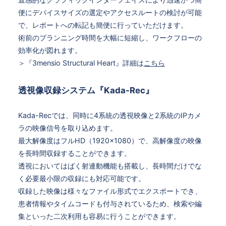
便にデバイスサイズの選定やアクセスルートの検討が可能
で、レポートへの転記も簡便に行っていただけます。
術前のプランニング時間を大幅に短縮し、ワークフローの
効率化が図れます。
＞『3mensio Structural Heart』詳細は
こちら
透視像収録システム『Kada-Rec』
Kada-Recでは、同時に4系統の透視映像と2系統のIPカメ
ラの映像信号を取り込めます。
最大解像度はフルHD（1920×1080）で、高解像度の映像
を長時間収録することができます。
透視においてはばく射連動機能も搭載し、長時間だけでな
く必要最小限の収録にも対応可能です。
収録した映像は様々なファイル形式でエクスポートでき、
患者情報やタイムコードも付与されているため、検索や編
集といった二次利用も容易に行うことができます。