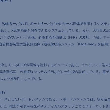
画サーバ、Webサーバ及びレポートサーバを1台のサーバ筐体で運用するシス
接続し、X線動画像を保存できるシステムとしている。また、大容量の記
OCT）のプルバック画像、心筋血流予備量比（FFR）の波形、心臓カテ
管撮影装置の透視録画像（透視像収録システム「Kada-Rec」を使
erve」に保存しているDICOM画像を読影するビューワである。クライアン
診連携室、医療情報システム担当などに合計12台設置している。電子カル
成および操作性になっている。
rt」
Maker」をベースとしたレポートシステムである。レポートシステムでは、取
では、検査予定表から医師やメディカルスタッフごとにフォーマットさ