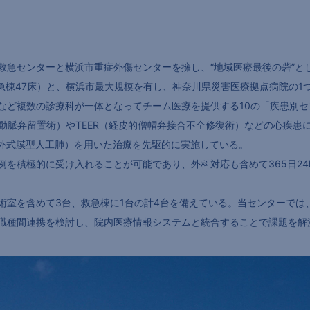
救急センターと横浜市重症外傷センターを擁し、“地域医療最後の砦”と
救急棟47床）と、横浜市最大規模を有し、神奈川県災害医療拠点病院の1
など複数の診療科が一体となってチーム医療を提供する10の「疾患別セ
大動脈弁留置術）やTEER（経皮的僧帽弁接合不全修復術）などの心疾
体外式膜型人工肺）を用いた治療を先駆的に実施している。
例を積極的に受け入れることが可能であり、外科対応も含めて365日2
術室を含めて3台、救急棟に1台の計4台を備えている。当センターでは
職種間連携を検討し、院内医療情報システムと統合することで課題を解